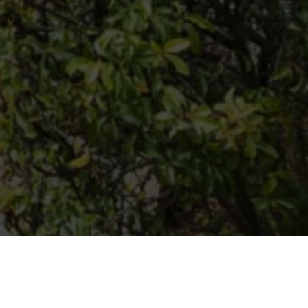
s
Vintage Coiffure & Beauté By V.N.T.G