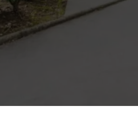
VINTAGE COIFFURE
Nous trouver
& BEAUTÉ BY
13, Rue Henry Bor